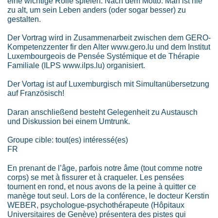
eine wichtige Rolle spielen. Nach dem Motto: Man ist nie
zu alt, um sein Leben anders (oder sogar besser) zu
gestalten.
Der Vortrag wird in Zusammenarbeit zwischen dem GERO-
Kompetenzzenter fir den Alter www.gero.lu und dem Institut
Luxembourgeois de Pensée Systémique et de Thérapie
Familiale (ILPS www.ilps.lu) organisiert.
Der Vortag ist auf Luxemburgisch mit Simultanübersetzung
auf Französisch!
Daran anschließend besteht Gelegenheit zu Austausch
und Diskussion bei einem Umtrunk.
Groupe cible: tout(es) intéressé(es)
FR
En prenant de l’âge, parfois notre âme (tout comme notre
corps) se met à fissurer et à craqueler. Les pensées
tournent en rond, et nous avons de la peine à quitter ce
manège tout seul. Lors de la conférence, le docteur Kerstin
WEBER, psychologue-psychothérapeute (Hôpitaux
Universitaires de Genève) présentera des pistes qui