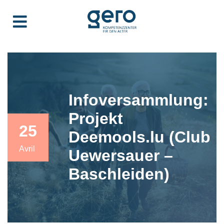
Infoversammlung:
Projekt
25
Deemools.lu (Club
Avril
Uewersauer –
Baschleiden)