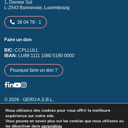
1, Dernier Sol
L-2543 Bonnevoie, Luxembourg
36 04 78 - 1
Faire un don
BIC:
CCPLLULL
IBAN:
LU88 1111 1080 5190 0000
Pourquoi faire un don ?
© 2026 - GERO A.S.B.L.
Nous utilisons des cookies pour vous offrir la meilleure
Conditions générales
expérience sur notre site.
Inscription membres existants
Vous pouvez en savoir plus sur les cookies que nous utilisons ou
les désactiver dans
paramètres
Annonceurs