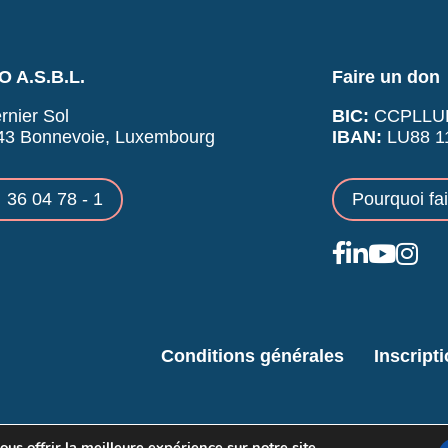
 A.S.B.L.
Faire un don
rnier Sol
BIC:
CCPLLU
43 Bonnevoie, Luxembourg
IBAN:
LU88 11
36 04 78 - 1
Pourquoi fa
Conditions générales
Inscript
us offrir la meilleure expérience sur notre site.