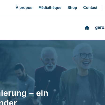
À propos
Médiathèque
Shop
Contact
gero
ierung – ein
nder