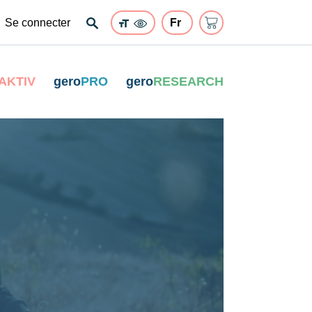
Se connecter
AKTIV
gero
PRO
gero
RESEARCH