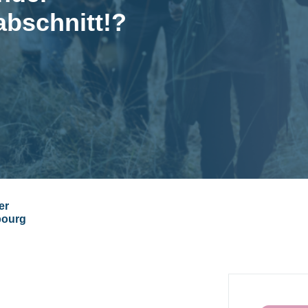
bschnitt!?
er
bourg