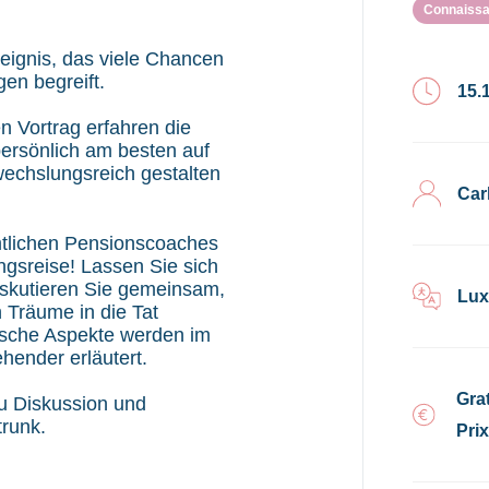
Connaissa
eignis, das viele Chancen
en begreift.
15.
n Vortrag erfahren die
persönlich am besten auf
echslungsreich gestalten
Car
tlichen Pensionscoaches
ngsreise! Lassen Sie sich
diskutieren Sie gemeinsam,
Lux
h Träume in die Tat
tische Aspekte werden im
hender erläutert.
Grat
u Diskussion und
runk.
Pri