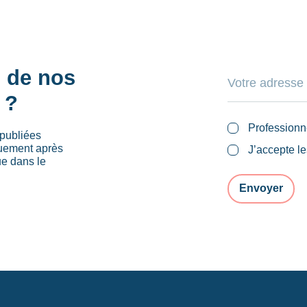
s de nos
 ?
Professionn
publiées
quement après
J’accepte l
ue dans le