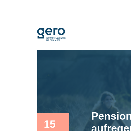
Pension
15
aufrege