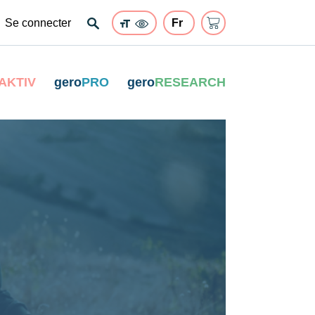
Se connecter
AKTIV
gero
PRO
gero
RESEARCH