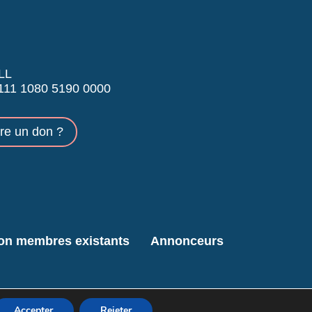
LL
11 1080 5190 0000
ire un don ?
ion membres existants
Annonceurs
Accepter
Rejeter