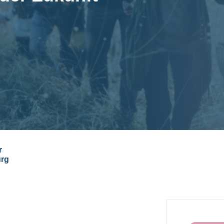
r
urg