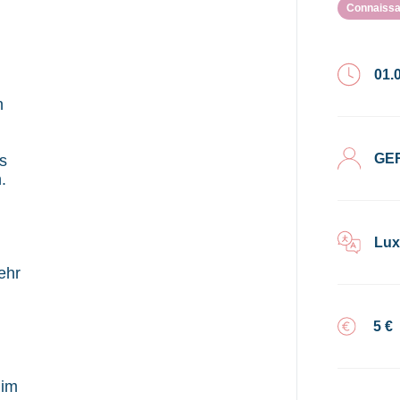
Connaissa
01.
n
GE
s
.
Lux
ehr
5 €
 im