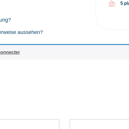
5 p
rung?
alerweise aussehen?
connecter