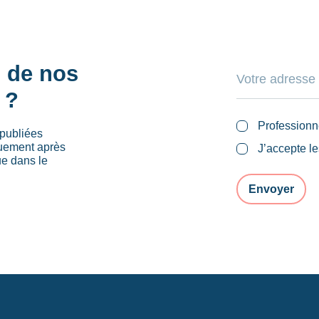
s de nos
 ?
Professionn
publiées
quement après
J’accepte l
ue dans le