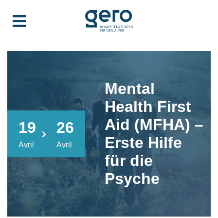
Mental
Health First
Aid (MFHA) –
19
26
Erste Hilfe
Avril
Avril
für die
Psyche