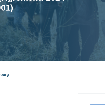
01)
bourg