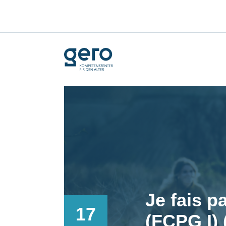
Je fais pa
17
(FCPG I)