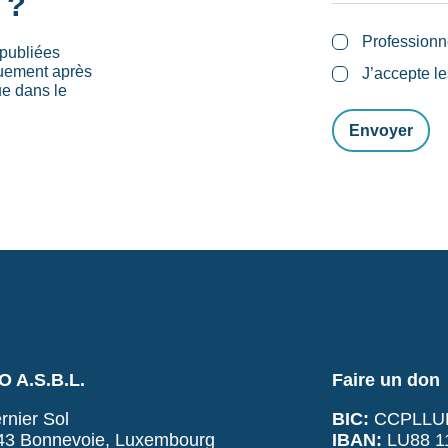
 ?
Professionn
publiées
quement après
J’accepte l
ue dans le
 A.S.B.L.
Faire un don
rnier Sol
BIC:
CCPLLU
43 Bonnevoie, Luxembourg
IBAN:
LU88 11