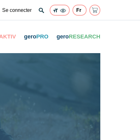
Se connecter
AKTIV
gero
PRO
gero
RESEARCH