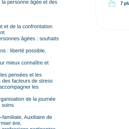
e la personne âgée et des
7 p
t et de la confrontation
nt
personnes âgées : souhaits
ns : liberté possible,
our mieux connaître et
 les pensées et les
s des facteurs de stress
, accompagner les
rganisation de la journée
 soins
-familiale, Auxiliaire de
rmier·ère,