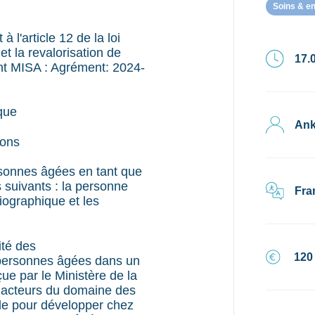
Soins & e
l'article 12 de la loi
t la revalorisation de
17.0
nt MISA : Agrément: 2024-
que
Ank
ions
rsonnes âgées en tant que
 suivants : la personne
Fra
ographique et les
ité des
120
s personnes âgées dans un
ue par le Ministère de la
ts acteurs du domaine des
de pour développer chez