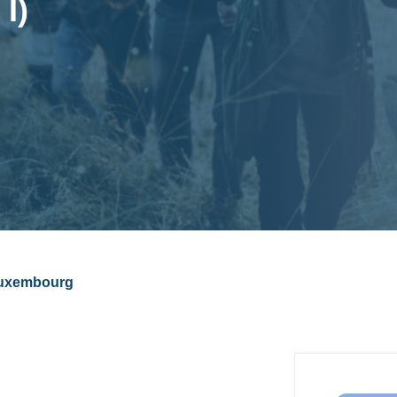
I)
uxembourg