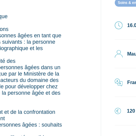
Soins & e
ique
16.0
ions
rsonnes âgées en tant que
 suivants : la personne
ographique et les
Mau
ité des
s personnes âgées dans un
ue par le Ministère de la
ts acteurs du domaine des
Fra
de pour développer chez
e la personne âgée et des
120
t et de la confrontation
nt
personnes âgées : souhaits