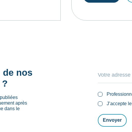
s de nos
 ?
Professionn
publiées
quement après
J’accepte l
ue dans le