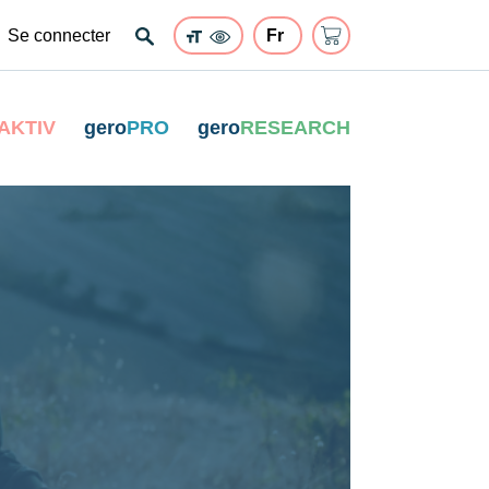
Se connecter
AKTIV
gero
PRO
gero
RESEARCH