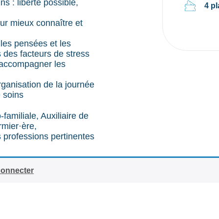
ns : liberté possible,
4 p
our mieux connaître et
 les pensées et les
s des facteurs de stress
, accompagner les
rganisation de la journée
 soins
-familiale, Auxiliaire de
rmier·ère,
 professions pertinentes
connecter