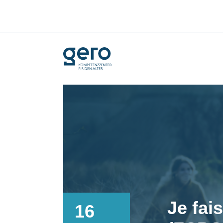
Je fais
16