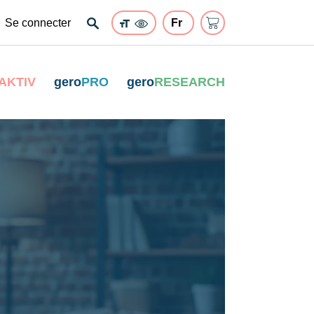
Se connecter
AKTIV
gero
PRO
gero
RESEARCH