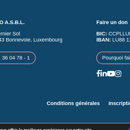
 A.S.B.L.
Faire un don
rnier Sol
BIC:
CCPLLU
43 Bonnevoie, Luxembourg
IBAN:
LU88 11
36 04 78 - 1
Pourquoi fa
Conditions générales
Inscript
us offrir la meilleure expérience sur notre site.