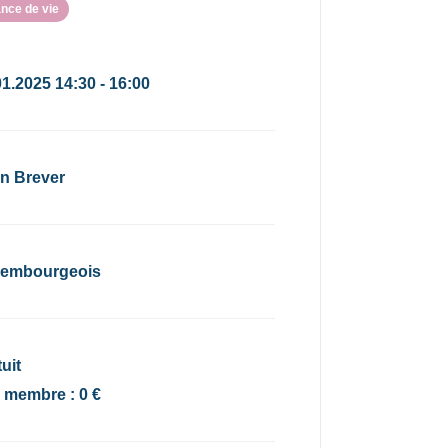
nce de vie
01.2025 14:30 - 16:00
in Brever
embourgeois
uit
x membre : 0 €