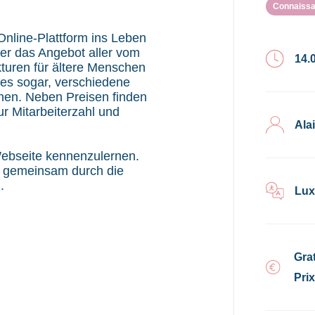
Connaissa
Online-Plattform ins Leben
über das Angebot aller vom
14.
turen für ältere Menschen
t es sogar, verschiedene
hen. Neben Preisen finden
r Mitarbeiterzahl und
Ala
 Webseite kennenzulernen.
n gemeinsam durch die
.
Lux
Grat
Pri