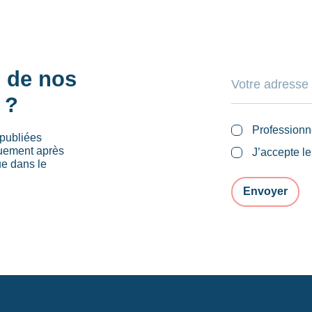
s de nos
 ?
Professionn
publiées
quement après
J’accepte l
ue dans le