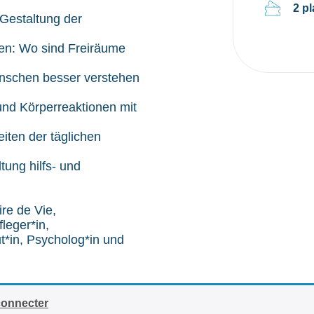
2 p
 Gestaltung der
eren: Wo sind Freiräume
Menschen besser verstehen
nd Körperreaktionen mit
iten der täglichen
tung hilfs- und
ire de Vie,
leger*in,
t*in, Psycholog*in und
connecter