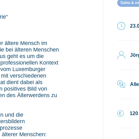
Soins & e
rie“
23.0
r ältere Mensch im
ie bei älteren Menschen
Jör
us geht es um die
m professionellen Kontext
n vom Luxemburger
 mit verschiedenen
at dient dabei als
All
 positives Bild von
en des Älterwerdens zu
120
en und die
ersbildern
sprozesse
n älterer Menschen: