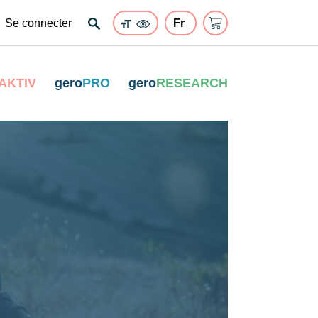
Se connecter
AKTIV
gero
PRO
gero
RESEARCH