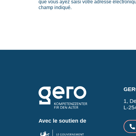
que vous ayez saisi votre adresse électroniq
champ indiqué.
GERO
1, De
L-25
Avec le soutien de