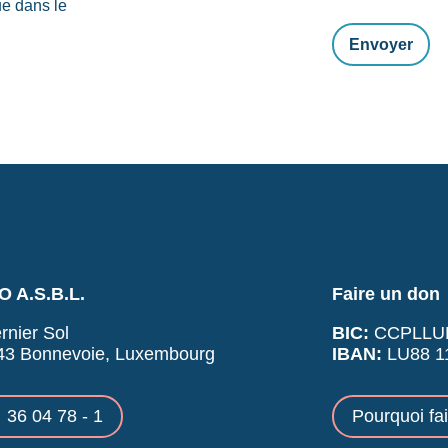
ue dans le
 A.S.B.L.
Faire un don
rnier Sol
BIC:
CCPLLU
43 Bonnevoie, Luxembourg
IBAN:
LU88 11
36 04 78 - 1
Pourquoi fa