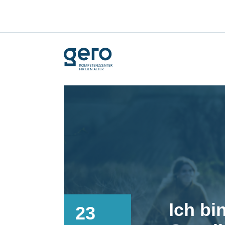
Ich bi
23