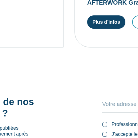
AFTERWORK Gratui
Plus d’infos
s de nos
 ?
Professionn
publiées
quement après
J’accepte l