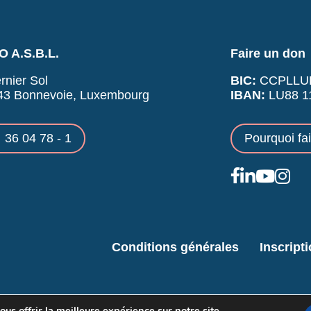
 A.S.B.L.
Faire un don
rnier Sol
BIC:
CCPLLU
43 Bonnevoie, Luxembourg
IBAN:
LU88 11
36 04 78 - 1
Pourquoi fa
Conditions générales
Inscript
us offrir la meilleure expérience sur notre site.