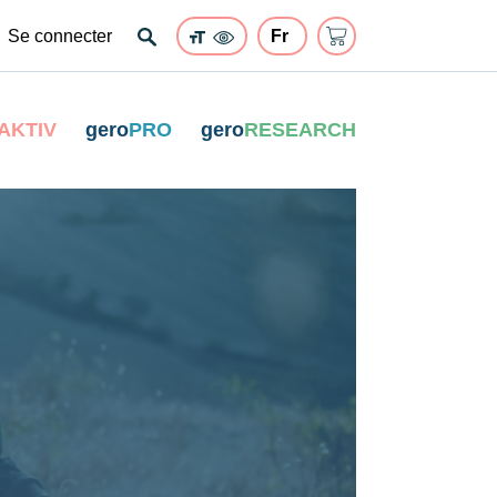
Se connecter
AKTIV
gero
PRO
gero
RESEARCH