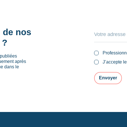
s de nos
 ?
Professionn
publiées
quement après
J’accepte l
ue dans le