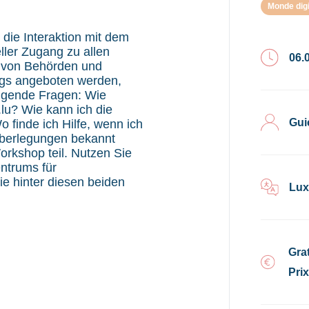
Monde digi
s die Interaktion mit dem
ller Zugang zu allen
06.
e von Behörden und
rgs angeboten werden,
folgende Fragen: Wie
lu? Wie kann ich die
Gui
 finde ich Hilfe, wenn ich
berlegungen bekannt
kshop teil. Nutzen Sie
ntrums für
ie hinter diesen beiden
Lux
Grat
Pri