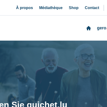
À propos
Médiathèque
Shop
Contact
gero
n Sie guichet.lu