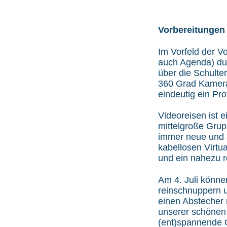
Vorbereitungen 
Im Vorfeld der V
auch Agenda) du
über die Schulte
360 Grad Kamera 
eindeutig ein Pr
Videoreisen ist e
mittelgroße Grup
immer neue und 
kabellosen Virtu
und ein nahezu r
Am 4. Juli könne
reinschnuppern u
einen Abstecher 
unserer schönen 
(ent)spannende O