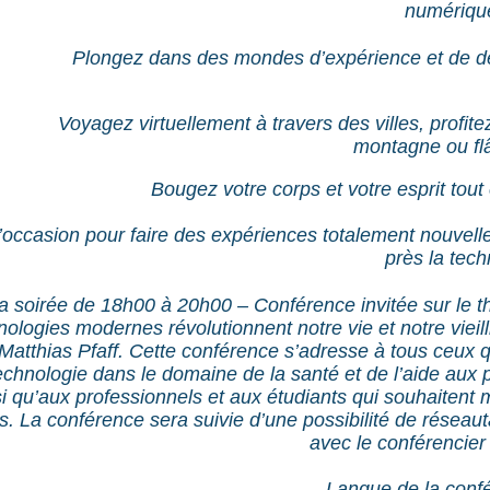
numérique
Plongez dans des mondes d’expérience et de d
Voyagez virtuellement à travers des villes, profi
montagne ou flâ
Bougez votre corps et votre esprit tout
l’occasion pour faire des expériences totalement nouvell
près la tec
 soirée de 18h00 à 20h00 – Conférence invitée sur le
nologies modernes révolutionnent notre vie et notre vieil
Matthias Pfaff. Cette conférence s’adresse à tous ceux q
 technologie dans le domaine de la santé et de l’aide au
si qu’aux professionnels et aux étudiants qui souhaitent m
. La conférence sera suivie d’une possibilité de réseau
avec le conférencier
Langue de la conf