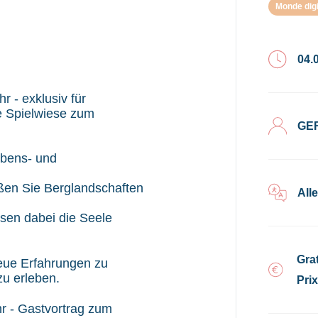
Monde digi
04.
 - exklusiv für
le Spielwiese zum
GE
lebens- und
ießen Sie Berglandschaften
All
sen dabei die Seele
Grat
neue Erfahrungen zu
u erleben.
Pri
r - Gastvortrag zum