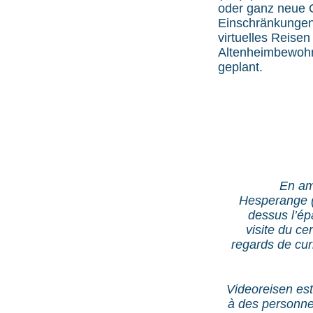
oder ganz neue O
Einschränkungen 
virtuelles Reise
Altenheimbewohne
geplant.
En amo
Hesperange (
dessus l’ép
visite du c
regards de curi
Videoreisen est
à des personne