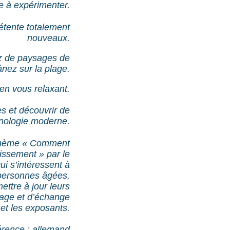
 à expérimenter.
étente totalement
nouveaux.
tez de paysages de
nez sur la plage.
 en vous relaxant.
es et découvrir de
hnologie moderne.
 thème « Comment
lissement » par le
ui s’intéressent à
x personnes âgées,
ettre à jour leurs
tage et d’échange
 et les exposants.
érence : allemand