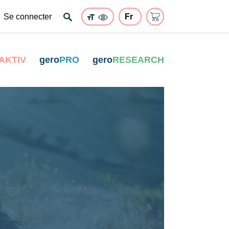
Se connecter
AKTIV
gero
PRO
gero
RESEARCH