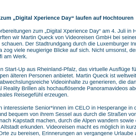
zum „Digital Xperience Day“ laufen auf Hochtouren
orbereitungen zum „Digital Xperience Day“ am 4. Juli in 
rften wir Martin Queck von Videoreisen GmbH bei sein
r schauen. Der Stadtrundgang durch die Luxemburger In
zog viele neugierige Blicke auf sich. Nicht umsonst, den
ofi am Werk.
in Start-Up aus Rheinland-Pfalz, das virtuelle Ausflüge fü
pen älteren Personen anbietet. Martin Queck ist weltwe
abwechslungsreiche Videoinhalte zu generieren, die da
al Reality Brillen als hochauflösende Panoramavideos a
eales Reisegefühl erzeugen.
n interessierte Senior*innen im CELO in Hesperange in
nd bequem von ihrem Sessel aus durch die Straßen von 
nach Kapstadt machen, durch die Alpen wandern sowie d
Altstadt erkunden. Videoreisen macht es möglich in kurz
rte zu bereisen, Erinnerungen an vergangene Urlaube 