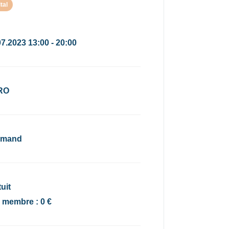
tal
07.2023 13:00 - 20:00
RO
emand
uit
x membre : 0 €