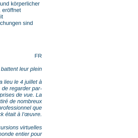
und körperlicher
 eröffnet
it
uchungen sind
FR
battent leur plein
ieu le 4 juillet à
 de regarder par-
prises de vue. La
ttiré de nombreux
 professionnel que
k était à l’œuvre.
rsions virtuelles
monde entier pour