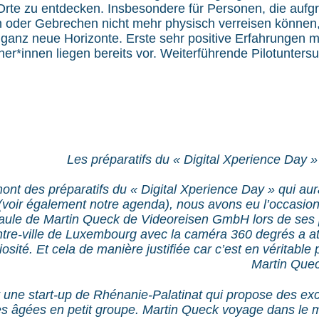
rte zu entdecken. Insbesondere für Personen, die aufgr
oder Gebrechen nicht mehr physisch verreisen können,
n ganz neue Horizonte. Erste sehr positive Erfahrungen m
r*innen liegen bereits vor. Weiterführende Pilotunters
Les préparatifs du « Digital Xperience Day » 
nt des préparatifs du « Digital Xperience Day » qui aura l
voir également notre agenda), nous avons eu l’occasion
aule de Martin Queck de Videoreisen GmbH lors de ses 
entre-ville de Luxembourg avec la caméra 360 degrés a a
osité. Et cela de manière justifiée car c’est en véritable
Martin Quec
 une start-up de Rhénanie-Palatinat qui propose des excu
s âgées en petit groupe. Martin Queck voyage dans le 