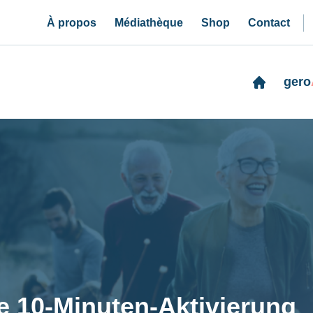
À propos
Médiathèque
Shop
Contact
gero
e 10-Minuten-Aktivierung