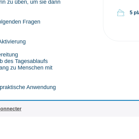
rin zu üben, um sie dann
5 p
folgenden Fragen
Aktivierung
reitung
lb des Tagesablaufs
ugang zu Menschen mit
e praktische Anwendung
connecter