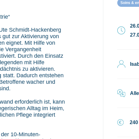
Soins & e
rie“
26.0
n Ute Schmidt-Hackenberg
27.0
 gut zur Aktivierung von
 eignet. Mit Hilfe von
ie Vergangenheit
iviert. Durch den Einsatz
legenden mit Hilfe
Isa
dächtnis zu aktivieren.
g statt. Dadurch entstehen
n Betroffene wacher und
ind.
All
fwand erforderlich ist, kann
egerischen Alltag im Heim,
ichen Pflege integriert
240
 der 10-Minuten-