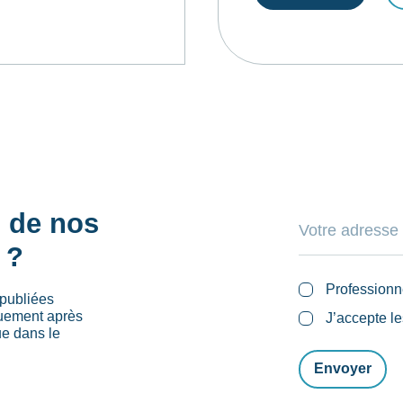
s de nos
 ?
Professionn
publiées
quement après
J’accepte l
ue dans le