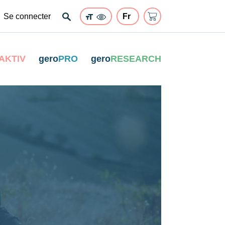
Se connecter
AKTIV
gero
PRO
gero
RESEARCH