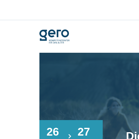
26
27
Di