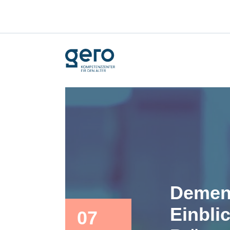
Demen
Einbli
07