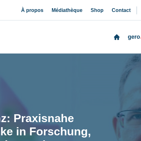
À propos
Médiathèque
Shop
Contact
gero
z: Praxisnahe
cke in Forschung,