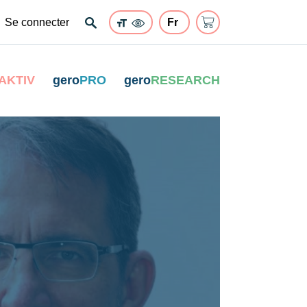
Se connecter
AKTIV
gero
PRO
gero
RESEARCH