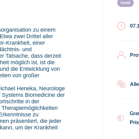
Santé
07.
organisation zu einem
twa zwei Drittel aller
r-Krankheit, einer
dächtnis- und
Pro
er Tatsache, dass derzeit
it möglich ist, ist die
und die Entwicklung von
iten von großer
All
Michael Heneka, Neurologe
r Systems Biomedicine der
tschritte in der
d Therapiemöglichkeiten
Grat
Erkenntnisse zu
n präsentiert, die jeder
Pri
n kann, um der Krankheit