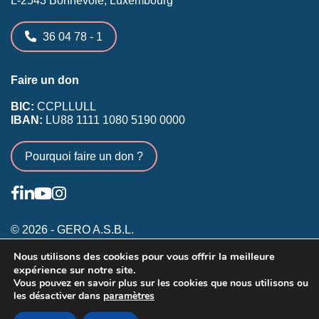
36 04 78 - 1
Faire un don
BIC:
CCPLLULL
IBAN:
LU88 1111 1080 5190 0000
Pourquoi faire un don ?
© 2026 - GERO A.S.B.L.
Nous utilisons des cookies pour vous offrir la meilleure
Conditions générales
expérience sur notre site.
Inscription membres existants
Vous pouvez en savoir plus sur les cookies que nous utilisons ou
les désactiver dans
paramètres
Annonceurs