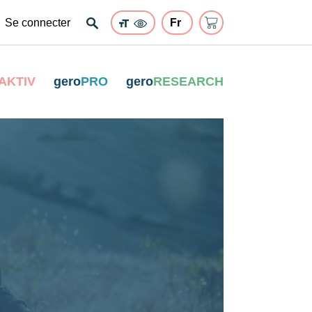
Se connecter
AKTIV
gero
PRO
gero
RESEARCH