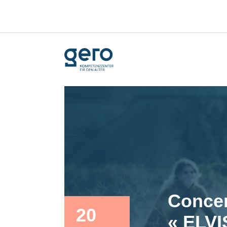
Concer
20
« ELVI