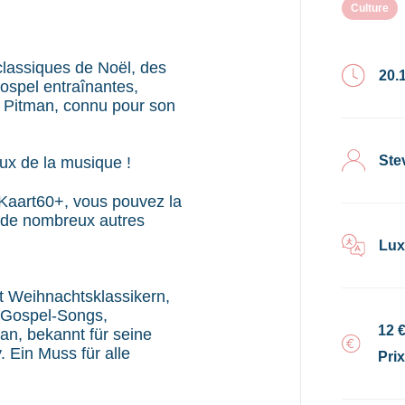
Culture
classiques de Noël, des
20.
ospel entraînantes,
 Pitman, connu pour son
Ste
ux de la musique !
a Kaart60+, vous pouvez la
t de nombreux autres
Lux
t Weihnachtsklassikern,
n Gospel-Songs,
12 
man, bekannt für seine
 Ein Muss für alle
Pri