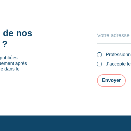
s de nos
 ?
Professionn
publiées
quement après
J’accepte l
ue dans le