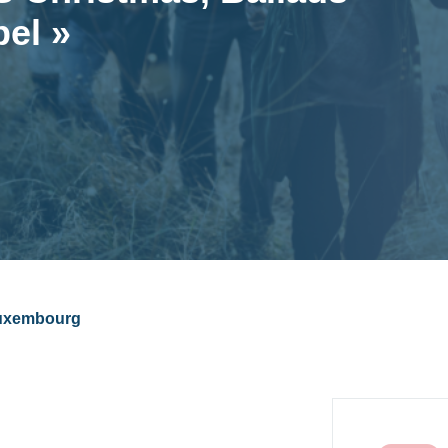
el »
 Luxembourg