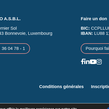
 A.S.B.L.
Faire un don
rnier Sol
BIC:
CCPLLU
43 Bonnevoie, Luxembourg
IBAN:
LU88 11
36 04 78 - 1
Pourquoi fa
Conditions générales
Inscript
us offrir la meilleure expérience sur notre site.