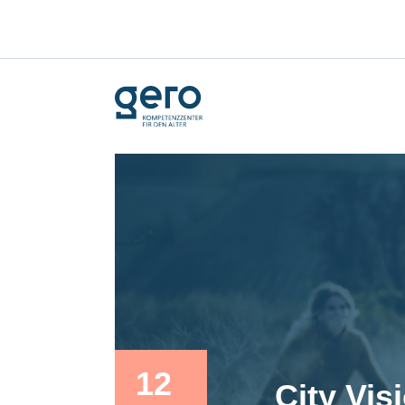
12
City Vis