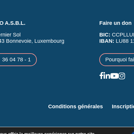
 A.S.B.L.
Faire un don
rnier Sol
BIC:
CCPLLU
43 Bonnevoie, Luxembourg
IBAN:
LU88 11
36 04 78 - 1
Pourquoi fa
Conditions générales
Inscript
us offrir la meilleure expérience sur notre site.