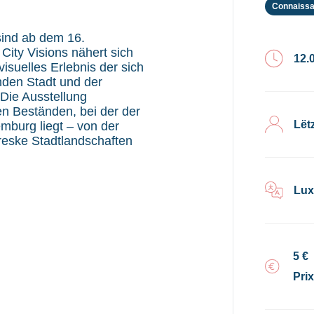
Connaissa
sind ab dem 16.
 City Visions nähert sich
12.
isuelles Erlebnis der sich
nden Stadt und der
 Die Ausstellung
en Beständen, bei der der
Lët
mburg liegt – von der
oreske Stadtlandschaften
Lux
5 €
Pri