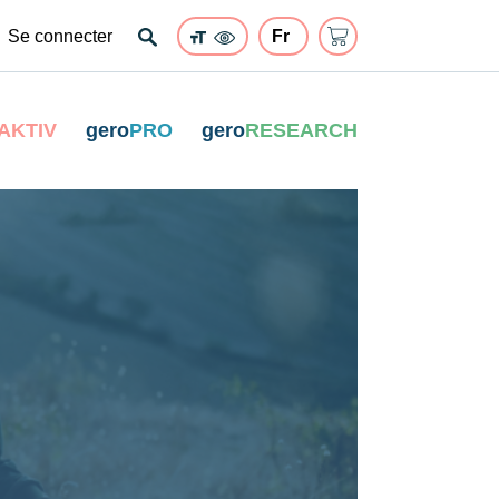
Se connecter
AKTIV
gero
PRO
gero
RESEARCH