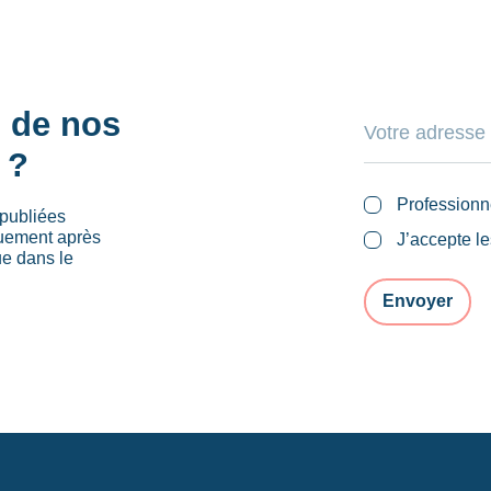
s de nos
 ?
Professionn
publiées
quement après
J’accepte l
ue dans le