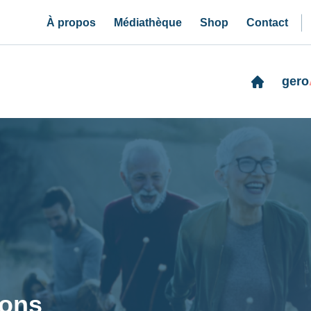
À propos
Médiathèque
Shop
Contact
gero
ions