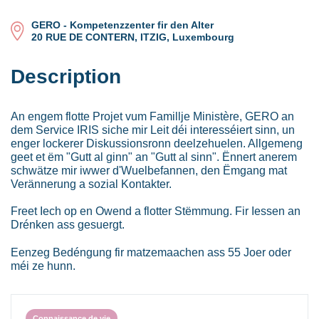
GERO - Kompetenzzenter fir den Alter
20 RUE DE CONTERN, ITZIG, Luxembourg
Description
An engem flotte Projet vum Famillje Ministère, GERO an
dem Service IRIS siche mir Leit déi interesséiert sinn, un
enger lockerer Diskussionsronn deelzehuelen. Allgemeng
geet et ëm "Gutt al ginn" an "Gutt al sinn". Ënnert anerem
schwätze mir iwwer d'Wuelbefannen, den Ëmgang mat
Verännerung a sozial Kontakter.
Freet Iech op en Owend a flotter Stëmmung. Fir Iessen an
Drénken ass gesuergt.
Eenzeg Bedéngung fir matzemaachen ass 55 Joer oder
méi ze hunn.
Connaissance de vie