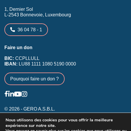
1, Dernier Sol
L-2543 Bonnevoie, Luxembourg
36 04 78 - 1
Faire un don
BIC:
CCPLLULL
IBAN:
LU88 1111 1080 5190 0000
Pourquoi faire un don ?
© 2026 - GERO A.S.B.L.
Nous utilisons des cookies pour vous offrir la meilleure
Conditions générales
expérience sur notre site.
Inscription membres existants
Vous pouvez en savoir plus sur les cookies que nous utilisons ou