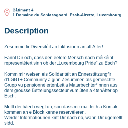
Bâtiment 4
1 Domaine du Schlassgoard, Esch-Alzette, Luxembourg
Description
Zesumme fir Diversitéit an Inklusioun an all Alter!
Fannt Dir och, dass den eelere Mënsch nach méikéint
representéiert sinn ob der „Luxembourg Pride“ zu Esch?
Komm mir weisen eis Solidaritéit an Ënnerstëtzungfir
d’LGBT+ Community a ginn Zesummen als gemëschte
Grupp vu pensionnéiertenLeit a Matarbechter*innen aus
dem grousse Betreiungssecteur vum 3ten a 4tenAlter op
Esch.
Mellt dech/Iech wegl un, sou dass mir mat Iech a Kontakt
kommen an e Block kenne reservéieren.
Weider Informatiounen kritt Dir nach no, wann Dir ugemellt
sidd.