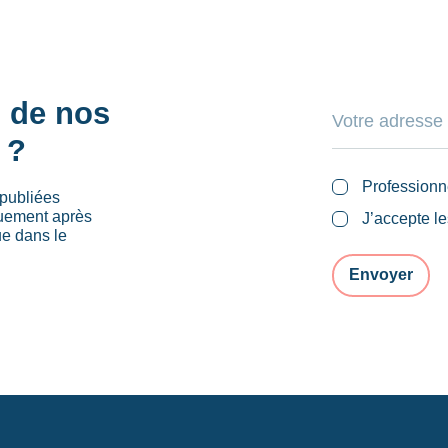
s de nos
 ?
Professionn
publiées
quement après
J’accepte l
ue dans le