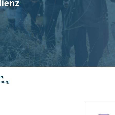
lienz
er
bourg