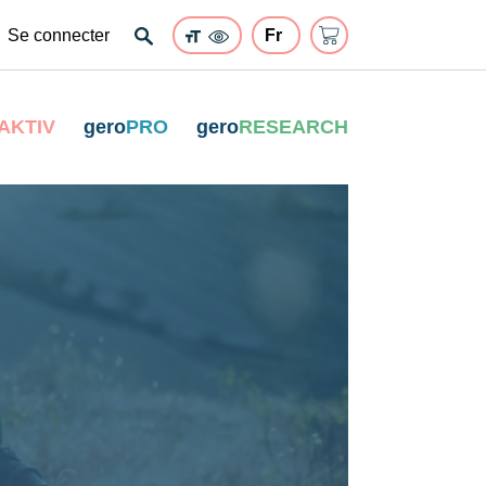
Se connecter
AKTIV
gero
PRO
gero
RESEARCH