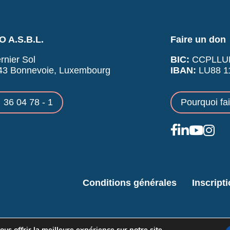
 A.S.B.L.
Faire un don
rnier Sol
BIC:
CCPLLU
43 Bonnevoie, Luxembourg
IBAN:
LU88 11
36 04 78 - 1
Pourquoi fa
Conditions générales
Inscript
us offrir la meilleure expérience sur notre site.