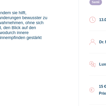
Santé
ndem sie hilft,
ränderungen bewusster zu
13.
wahrnehmen, ohne sich
t, den Blick auf den
wodurch innere
Sinnempfinden gestärkt
Dr.
Lux
15 
Pri