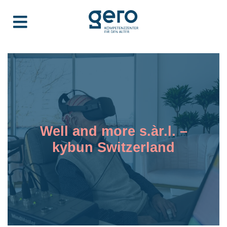
Well and more s.àr.l. –
kybun Switzerland