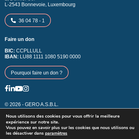
L-2543 Bonnevoie, Luxembourg
36 04 78 - 1
Faire un don
BIC:
CCPLLULL
IBAN:
LU88 1111 1080 5190 0000
Pourquoi faire un don ?
© 2026 - GERO A.S.B.L.
Nous utilisons des cookies pour vous offrir la meilleure
Conditions générales
expérience sur notre site.
Inscription membres existants
Vous pouvez en savoir plus sur les cookies que nous utilisons ou
les désactiver dans
paramètres
Annonceurs