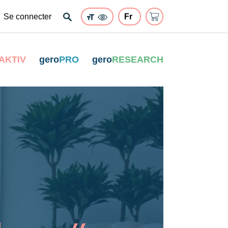
Se connecter
AKTIV
gero
PRO
gero
RESEARCH