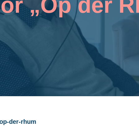
ior „Op der 
/op-der-rhum