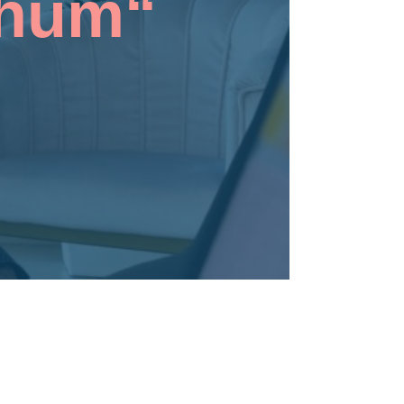
Rhum“