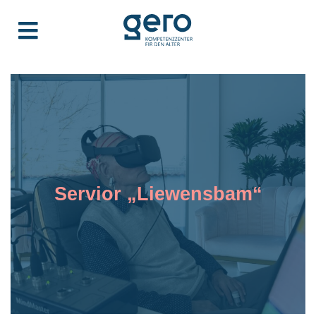
Servior „Liewensbam“