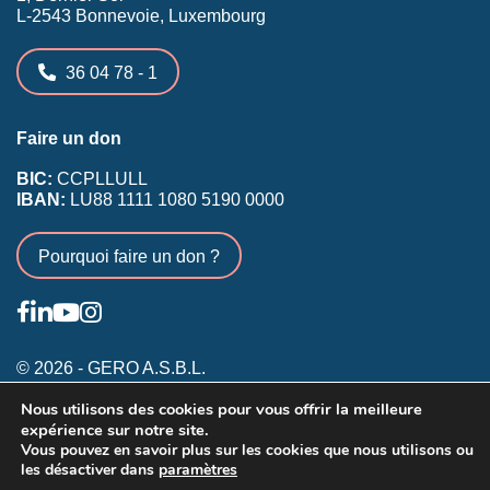
L-2543 Bonnevoie, Luxembourg
36 04 78 - 1
Faire un don
BIC:
CCPLLULL
IBAN:
LU88 1111 1080 5190 0000
Pourquoi faire un don ?
© 2026 - GERO A.S.B.L.
Nous utilisons des cookies pour vous offrir la meilleure
Conditions générales
expérience sur notre site.
Inscription membres existants
Vous pouvez en savoir plus sur les cookies que nous utilisons ou
les désactiver dans
paramètres
Annonceurs