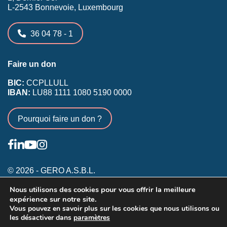
L-2543 Bonnevoie, Luxembourg
36 04 78 - 1
Faire un don
BIC:
CCPLLULL
IBAN:
LU88 1111 1080 5190 0000
Pourquoi faire un don ?
© 2026 - GERO A.S.B.L.
Nous utilisons des cookies pour vous offrir la meilleure
Conditions générales
expérience sur notre site.
Inscription membres existants
Vous pouvez en savoir plus sur les cookies que nous utilisons ou
les désactiver dans
paramètres
Annonceurs