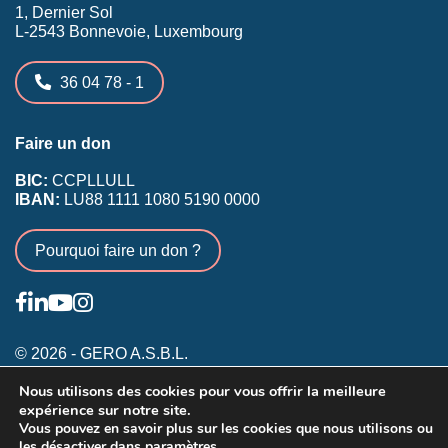
1, Dernier Sol
L-2543 Bonnevoie, Luxembourg
36 04 78 - 1
Faire un don
BIC:
CCPLLULL
IBAN:
LU88 1111 1080 5190 0000
Pourquoi faire un don ?
© 2026 - GERO A.S.B.L.
Nous utilisons des cookies pour vous offrir la meilleure
Conditions générales
expérience sur notre site.
Inscription membres existants
Vous pouvez en savoir plus sur les cookies que nous utilisons ou
les désactiver dans
paramètres
Annonceurs