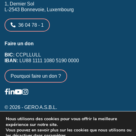
1, Dernier Sol
L-2543 Bonnevoie, Luxembourg
36 04 78 - 1
Faire un don
BIC:
CCPLLULL
IBAN:
LU88 1111 1080 5190 0000
Pourquoi faire un don ?
© 2026 - GERO A.S.B.L.
Nous utilisons des cookies pour vous offrir la meilleure
Conditions générales
expérience sur notre site.
Inscription membres existants
Vous pouvez en savoir plus sur les cookies que nous utilisons ou
les désactiver dans
paramètres
Annonceurs