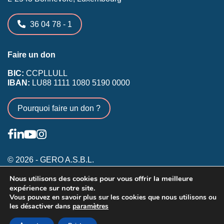
36 04 78 - 1
Faire un don
BIC:
CCPLLULL
IBAN:
LU88 1111 1080 5190 0000
Pourquoi faire un don ?
© 2026 - GERO A.S.B.L.
Nous utilisons des cookies pour vous offrir la meilleure
Conditions générales
expérience sur notre site.
Inscription membres existants
Vous pouvez en savoir plus sur les cookies que nous utilisons ou
les désactiver dans
paramètres
Annonceurs