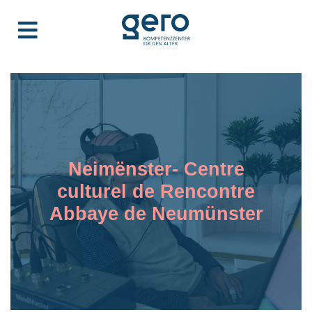
Neimënster- Centre
culturel de Rencontre
Abbaye de Neumünster