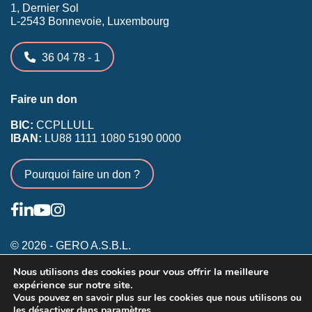
1, Dernier Sol
L-2543 Bonnevoie, Luxembourg
36 04 78 - 1
Faire un don
BIC:
CCPLLULL
IBAN:
LU88 1111 1080 5190 0000
Pourquoi faire un don ?
© 2026 - GERO A.S.B.L.
Nous utilisons des cookies pour vous offrir la meilleure
Conditions générales
expérience sur notre site.
Inscription membres existants
Vous pouvez en savoir plus sur les cookies que nous utilisons ou
les désactiver dans
paramètres
Annonceurs