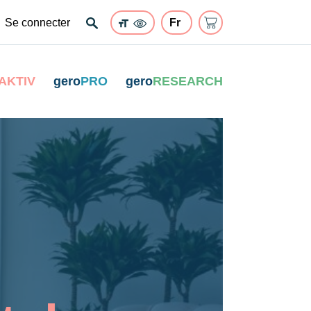
Se connecter
AKTIV
gero
PRO
gero
RESEARCH