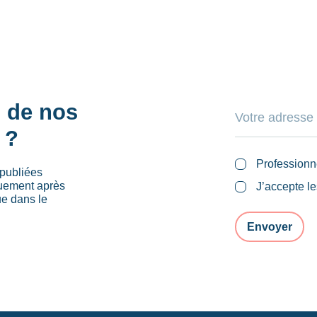
s de nos
 ?
Professionn
publiées
quement après
J’accepte l
ue dans le