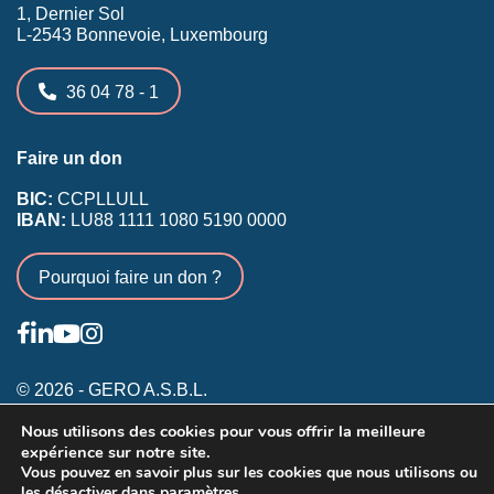
1, Dernier Sol
L-2543 Bonnevoie, Luxembourg
36 04 78 - 1
Faire un don
BIC:
CCPLLULL
IBAN:
LU88 1111 1080 5190 0000
Pourquoi faire un don ?
© 2026 - GERO A.S.B.L.
Nous utilisons des cookies pour vous offrir la meilleure
Conditions générales
expérience sur notre site.
Inscription membres existants
Vous pouvez en savoir plus sur les cookies que nous utilisons ou
les désactiver dans
paramètres