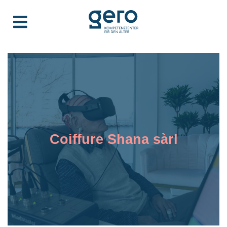
Coiffure Shana sàrl