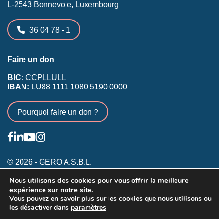
L-2543 Bonnevoie, Luxembourg
36 04 78 - 1
Faire un don
BIC:
CCPLLULL
IBAN:
LU88 1111 1080 5190 0000
Pourquoi faire un don ?
© 2026 - GERO A.S.B.L.
Nous utilisons des cookies pour vous offrir la meilleure
Conditions générales
expérience sur notre site.
Inscription membres existants
Vous pouvez en savoir plus sur les cookies que nous utilisons ou
les désactiver dans
paramètres
Annonceurs