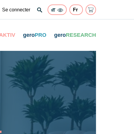
Se connecter
AKTIV
gero
PRO
gero
RESEARCH