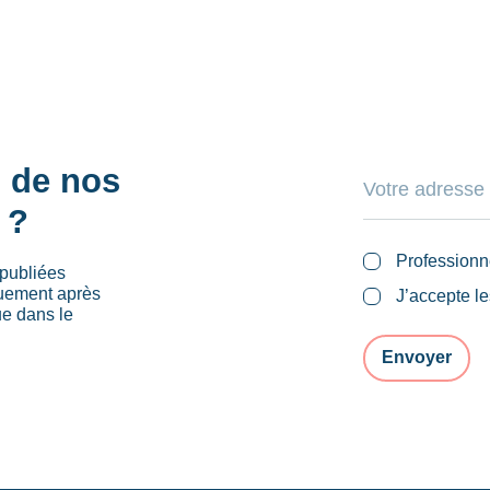
s de nos
 ?
Professionn
publiées
quement après
J’accepte l
ue dans le