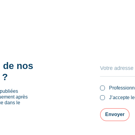
s de nos
 ?
Professionn
publiées
quement après
J’accepte l
ue dans le