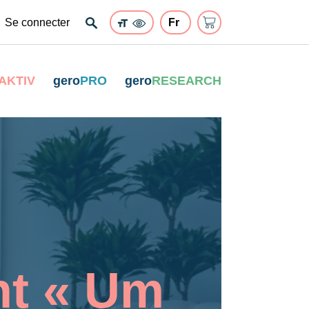
Se connecter
AKTIV
gero
PRO
gero
RESEARCH
nt « Um