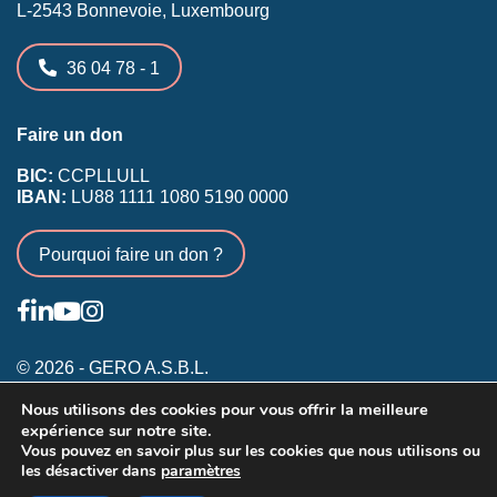
L-2543 Bonnevoie, Luxembourg
36 04 78 - 1
Faire un don
BIC:
CCPLLULL
IBAN:
LU88 1111 1080 5190 0000
Pourquoi faire un don ?
© 2026 - GERO A.S.B.L.
Nous utilisons des cookies pour vous offrir la meilleure
Conditions générales
expérience sur notre site.
Inscription membres existants
Vous pouvez en savoir plus sur les cookies que nous utilisons ou
les désactiver dans
paramètres
Annonceurs