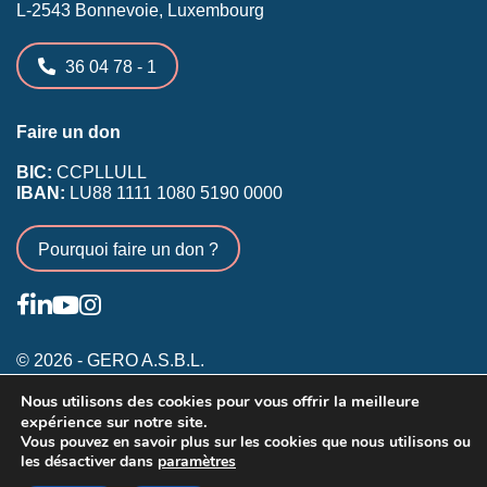
L-2543 Bonnevoie, Luxembourg
36 04 78 - 1
Faire un don
BIC:
CCPLLULL
IBAN:
LU88 1111 1080 5190 0000
Pourquoi faire un don ?
© 2026 - GERO A.S.B.L.
Nous utilisons des cookies pour vous offrir la meilleure
Conditions générales
expérience sur notre site.
Inscription membres existants
Vous pouvez en savoir plus sur les cookies que nous utilisons ou
les désactiver dans
paramètres
Annonceurs