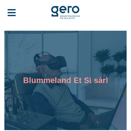
Blummeland Et Si sàrl