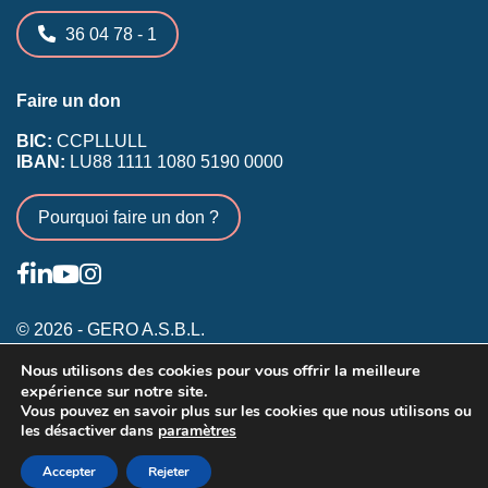
36 04 78 - 1
Faire un don
BIC:
CCPLLULL
IBAN:
LU88 1111 1080 5190 0000
Pourquoi faire un don ?
© 2026 - GERO A.S.B.L.
Nous utilisons des cookies pour vous offrir la meilleure
Conditions générales
expérience sur notre site.
Inscription membres existants
Vous pouvez en savoir plus sur les cookies que nous utilisons ou
les désactiver dans
paramètres
Annonceurs
Accepter
Rejeter