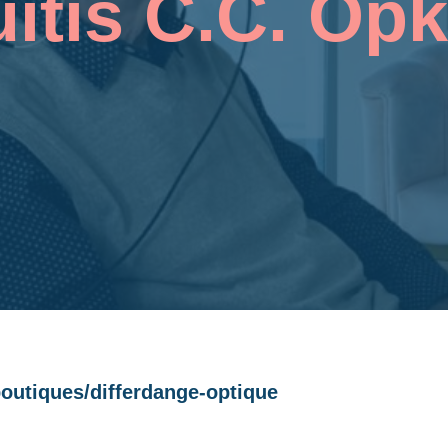
itis C.C. Op
boutiques/differdange-optique