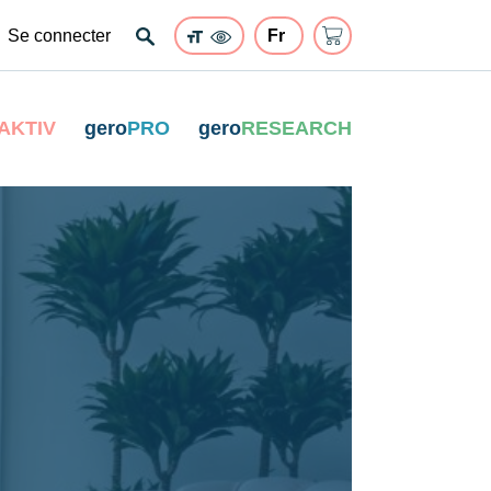
Se connecter
AKTIV
gero
PRO
gero
RESEARCH