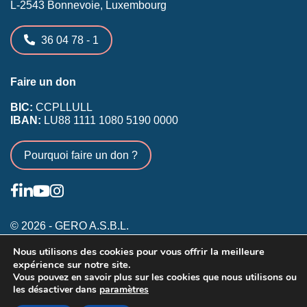
L-2543 Bonnevoie, Luxembourg
36 04 78 - 1
Faire un don
BIC:
CCPLLULL
IBAN:
LU88 1111 1080 5190 0000
Pourquoi faire un don ?
© 2026 - GERO A.S.B.L.
Nous utilisons des cookies pour vous offrir la meilleure
Conditions générales
expérience sur notre site.
Inscription membres existants
Vous pouvez en savoir plus sur les cookies que nous utilisons ou
les désactiver dans
paramètres
Annonceurs