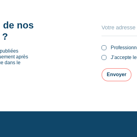
s de nos
 ?
Professionn
publiées
quement après
J’accepte l
ue dans le