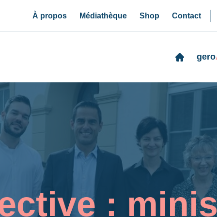
À propos
Médiathèque
Shop
Contact
gero
ctive : minis