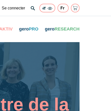
Se connecter
AKTIV
gero
PRO
gero
RESEARCH
tre de la