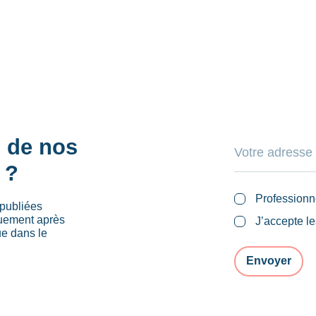
s de nos
 ?
Professionn
publiées
quement après
J’accepte l
ue dans le