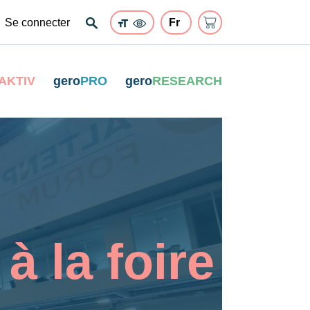
Se connecter
AKTIV
gero
PRO
gero
RESEARCH
 la foire