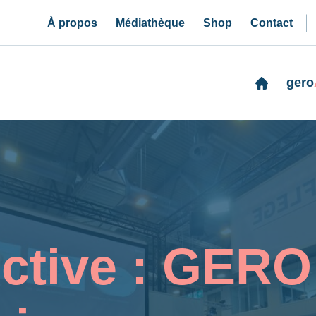
À propos
Médiathèque
Shop
Contact
gero
ctive : GERO à