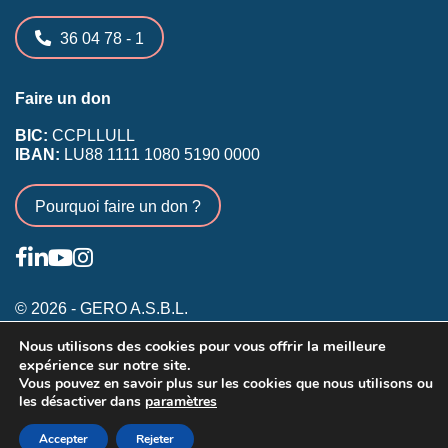
36 04 78 - 1
Faire un don
BIC:
CCPLLULL
IBAN:
LU88 1111 1080 5190 0000
Pourquoi faire un don ?
© 2026 - GERO A.S.B.L.
Nous utilisons des cookies pour vous offrir la meilleure
Conditions générales
expérience sur notre site.
Inscription membres existants
Vous pouvez en savoir plus sur les cookies que nous utilisons ou
les désactiver dans
paramètres
Annonceurs
Accepter
Rejeter