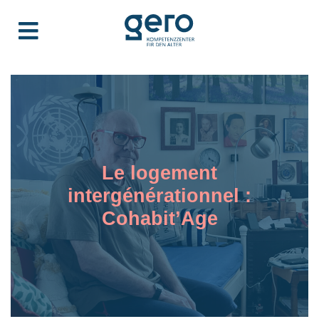
Le logement
intergénérationnel :
Cohabit’Age