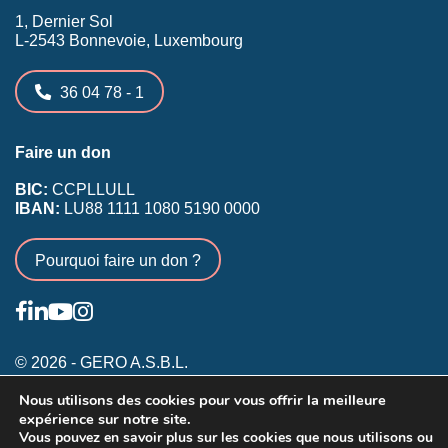
1, Dernier Sol
L-2543 Bonnevoie, Luxembourg
36 04 78 - 1
Faire un don
BIC:
CCPLLULL
IBAN:
LU88 1111 1080 5190 0000
Pourquoi faire un don ?
© 2026 - GERO A.S.B.L.
Nous utilisons des cookies pour vous offrir la meilleure
Conditions générales
expérience sur notre site.
Inscription membres existants
Vous pouvez en savoir plus sur les cookies que nous utilisons ou