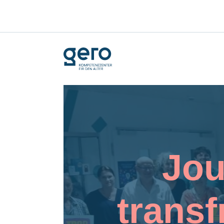
Jou
transf