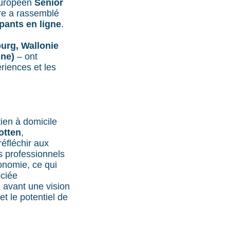
 européen
Senior
tre a rassemblé
pants en ligne
.
rg, Wallonie
gne)
– ont
riences et les
tien à domicile
otten
,
réfléchir aux
es professionnels
onomie, ce qui
ociée
 avant une vision
t le potentiel de