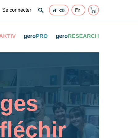
Se connecter
AKTIV
gero
PRO
gero
RESEARCH
nges
fléchir