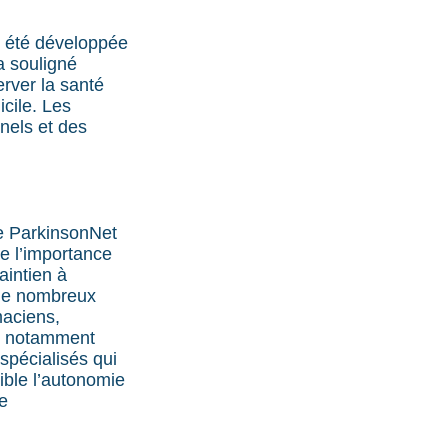
e été développée
 a souligné
rver la santé
cile. Les
nels et des
e ParkinsonNet
te l’importance
aintien à
 de nombreux
maciens,
nt notamment
spécialisés qui
ible l’autonomie
te