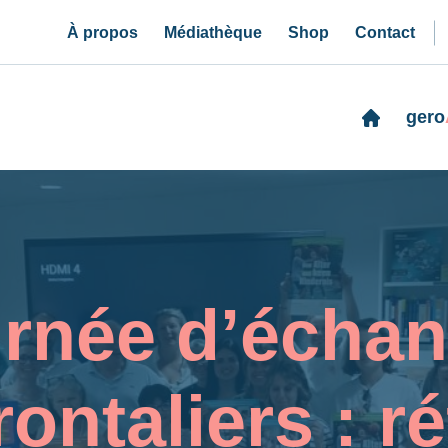
À propos
Médiathèque
Shop
Contact
gero
rnée d’écha
rontaliers : ré