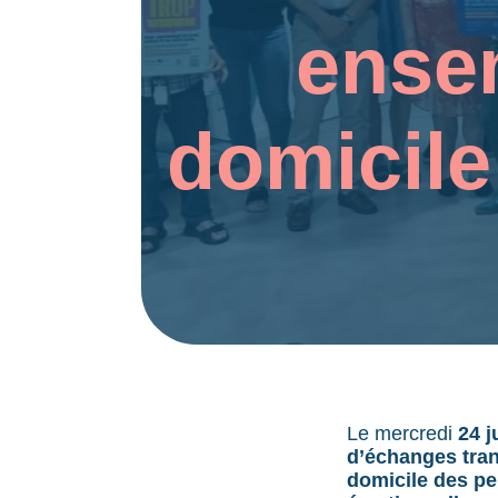
ense
domicil
Le mercredi
24 j
d’échanges tran
domicile des p