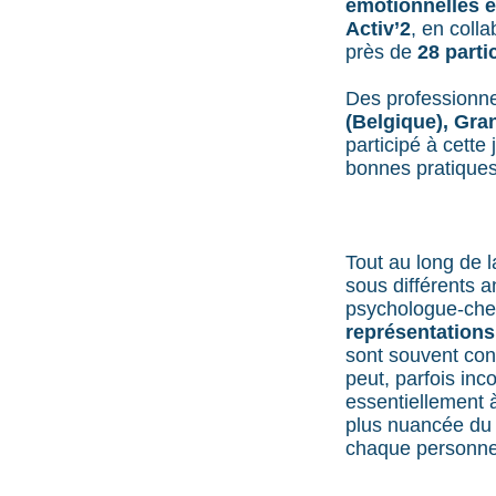
émotionnelles 
Activ’2
, en coll
près de
28 parti
Des professionne
(Belgique), Gra
participé à cette
bonnes pratiques
Tout au long de l
sous différents 
psychologue-cherc
représentations
sont souvent con
peut, parfois in
essentiellement 
plus nuancée du v
chaque personne