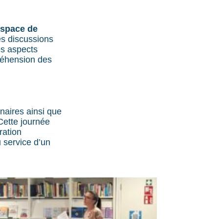
espace de
es discussions
es aspects
réhension des
aires ainsi que
Cette journée
ration
 service d’un