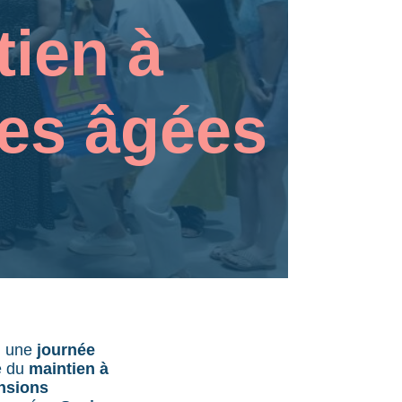
ien à
es âgées
rg une
journée
e du
maintien à
nsions