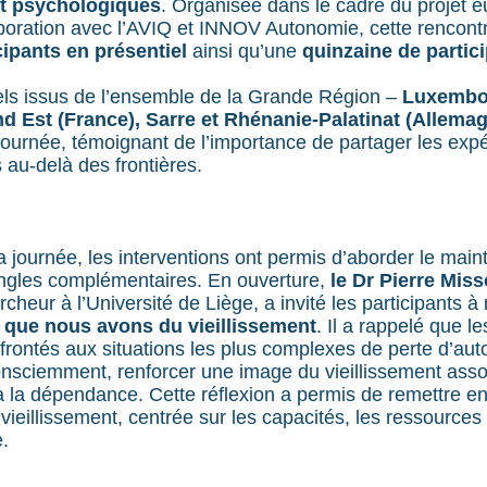
et psychologiques
. Organisée dans le cadre du projet
aboration avec l’AVIQ et INNOV Autonomie, cette rencon
cipants en présentiel
ainsi qu’une
quinzaine de partici
ls issus de l’ensemble de la Grande Région –
Luxembou
nd Est (France), Sarre et Rhénanie-Palatinat (Allema
 journée, témoignant de l’importance de partager les expé
 au-delà des frontières.
a journée, les interventions ont permis d’aborder le main
angles complémentaires. En ouverture,
le Dr Pierre Miss
heur à l’Université de Liège, a invité les participants à 
 que nous avons du vieillissement
. Il a rappelé que l
frontés aux situations les plus complexes de perte d’aut
consciemment, renforcer une image du vieillissement ass
à la dépendance. Cette réflexion a permis de remettre en
ieillissement, centrée sur les capacités, les ressources e
.