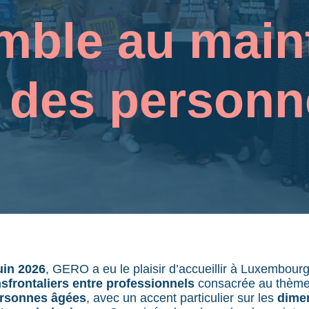
mble au maint
e des personn
uin 2026
, GERO a eu le plaisir d’accueillir à Luxembou
sfrontaliers entre professionnels
consacrée au thèm
ersonnes âgées
, avec un accent particulier sur les
dime