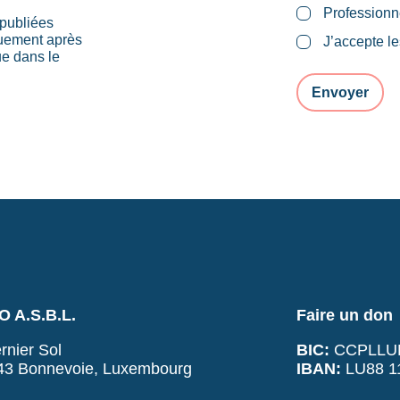
Professionn
publiées
quement après
J’accepte l
ue dans le
 A.S.B.L.
Faire un don
rnier Sol
BIC:
CCPLLU
43 Bonnevoie, Luxembourg
IBAN:
LU88 11