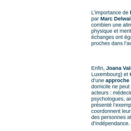
L’importance de
par
Marc Delwa
combien une alime
physique et ment
échanges ont éga
proches dans l’
Enfin,
Joana Val
Luxembourg) et
d’une
approche m
domicile ne peut 
acteurs : médeci
psychologues, ai
présenté l’exem
coordonnent leur
des personnes att
d’indépendance.