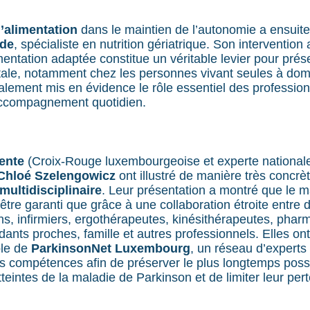
l’alimentation
dans le maintien de l’autonomie a ensuit
ide
, spécialiste en nutrition gériatrique. Son intervention
ntation adaptée constitue un véritable levier pour prése
ale, notamment chez les personnes vivant seules à domi
lement mis en évidence le rôle essentiel des profession
accompagnement quotidien.
ente
(Croix-Rouge luxembourgeoise et experte national
Chloé Szelengowicz
ont illustré de manière très concrè
ultidisciplinaire
. Leur présentation a montré que le m
être garanti que grâce à une collaboration étroite entre
ns, infirmiers, ergothérapeutes, kinésithérapeutes, phar
dants proches, famille et autres professionnels. Elles o
ple de
ParkinsonNet Luxembourg
, un réseau d’experts 
s compétences afin de préserver le plus longtemps poss
eintes de la maladie de Parkinson et de limiter leur per