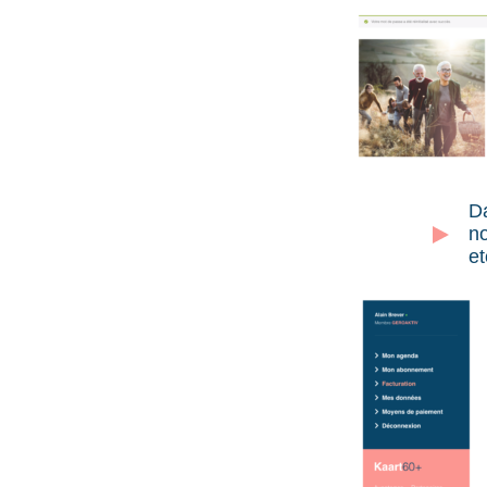
Da
no
et