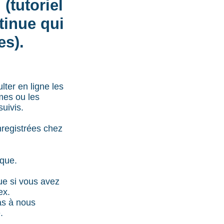
(tutoriel
tinue qui
es).
lter en ligne les
ômes ou les
uivis.
nregistrées chez
ique.
que si vous avez
ex.
pas à nous
.