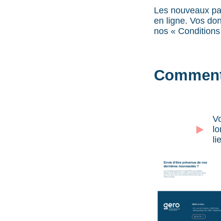
Les nouveaux par
en ligne. Vos do
nos « Conditions d
Comment f
Vo
lo
li