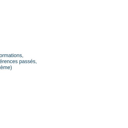
formations,
férences passés,
stème)