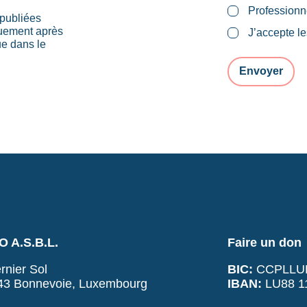
Professionn
publiées
quement après
J’accepte l
ue dans le
 A.S.B.L.
Faire un don
rnier Sol
BIC:
CCPLLU
43 Bonnevoie, Luxembourg
IBAN:
LU88 11