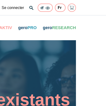
Se connecter
AKTIV
gero
PRO
gero
RESEARCH
existants