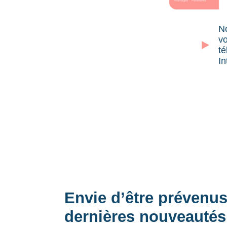
No
vo
té
In
Envie d’être prévenu
dernières nouveautés