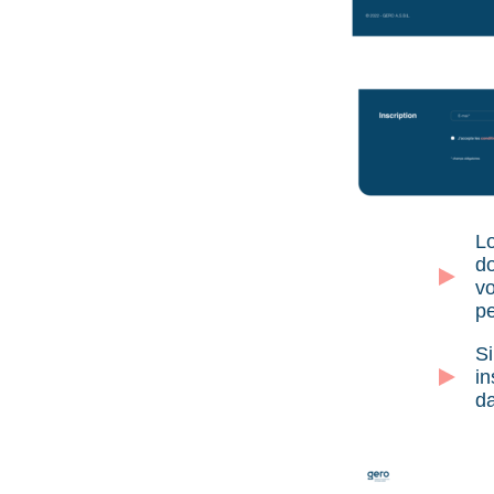
Lo
d
vo
pe
Si
in
da