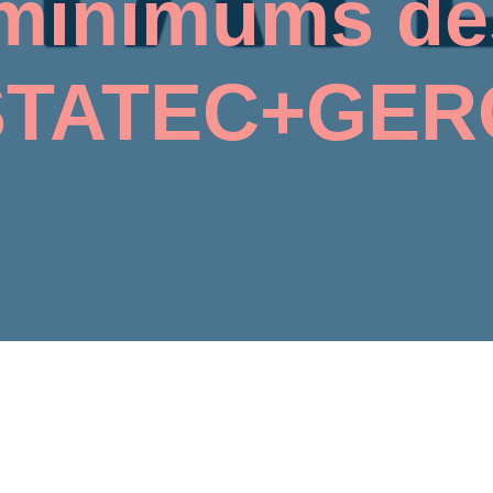
minimums de
STATEC+GER