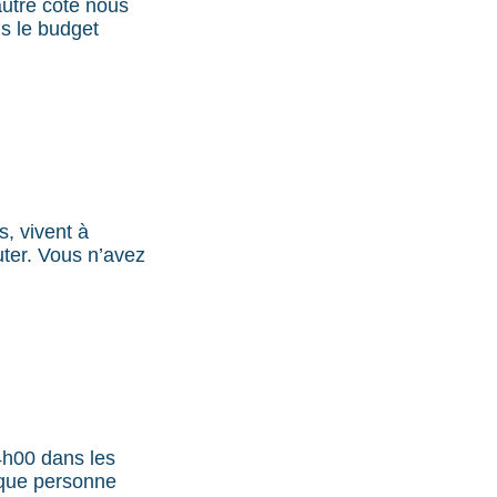
autre côté nous
ns le budget
, vivent à
uter. Vous n’avez
14h00 dans les
aque personne