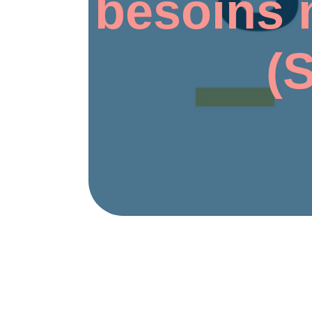
besoins 
(