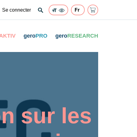
Se connecter
AKTIV
gero
PRO
gero
RESEARCH
n sur les