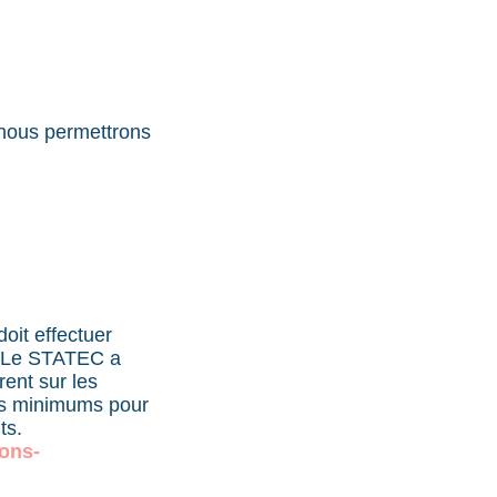
 nous permettrons
it effectuer
. Le STATEC a
ent sur les
ts minimums pour
ts.
ions-