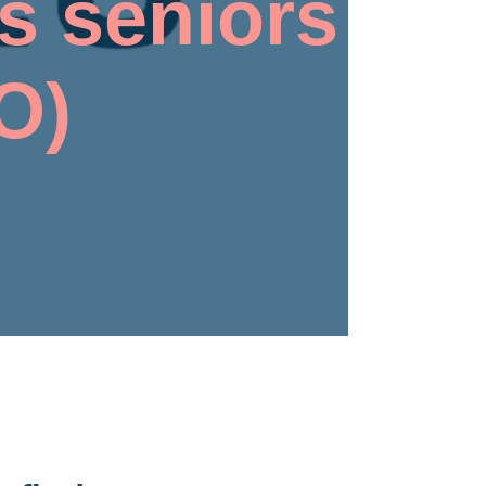
s seniors
O)