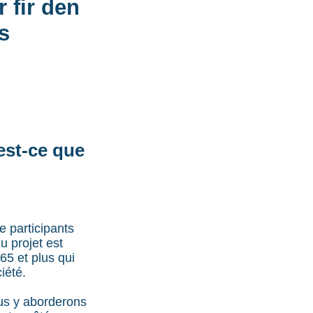
 fir den
s
est-ce que
 participants
 projet est
65 et plus qui
iété.
us y aborderons