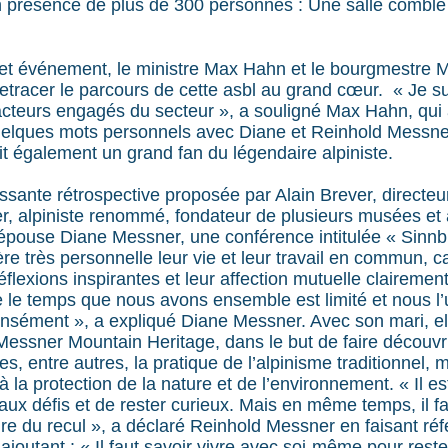
présence de plus de 300 personnes : Une salle comble
cet événement, le ministre Max Hahn et le bourgmestre M
tracer le parcours de cette asbl au grand cœur. « Je su
’acteurs engagés du secteur », a souligné Max Hahn, qui
elques mots personnels avec Diane et Reinhold Messner,
it également un grand fan du légendaire alpiniste.
issante rétrospective proposée par Alain Brever, direct
, alpiniste renommé, fondateur de plusieurs musées et 
épouse Diane Messner, une conférence intitulée « Sinnbil
e très personnelle leur vie et leur travail en commun, ca
réflexions inspirantes et leur affection mutuelle clairemen
le temps que nous avons ensemble est limité et nous l’u
tensément », a expliqué Diane Messner. Avec son mari, el
 Messner Mountain Heritage, dans le but de faire découvr
es, entre autres, la pratique de l’alpinisme traditionnel,
 à la protection de la nature et de l’environnement. « Il e
ux défis et de rester curieux. Mais en même temps, il fa
dre du recul », a déclaré Reinhold Messner en faisant ré
ajoutant : « Il faut savoir vivre avec soi-même pour rest