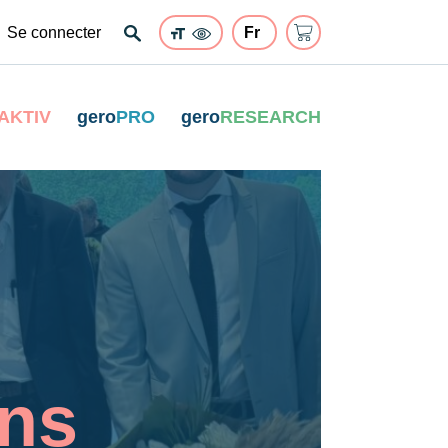
Se connecter
AKTIV
gero
PRO
gero
RESEARCH
ans