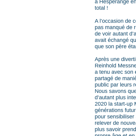
à Hesperange en 
total !
A l’occasion de 
pas manqué de re
de voir autant d
avait échangé qu
que son père éta
Après une divert
Reinhold Messner
a tenu avec son 
partagé de manièr
public par leurs 
Nous savons que 
d’autant plus in
2020 la start-up
générations futur
pour sensibiliser
relever de nouvea
plus savoir pren
propre âge et en 