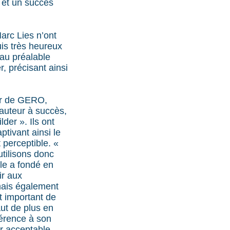
 et un succès
arc Lies n’ont
is très heureux
 au préalable
 précisant ainsi
eur de GERO,
auteur à succès,
der ». Ils ont
ptivant ainsi le
t perceptible. «
tilisons donc
le a fondé en
ir aux
 mais également
st important de
ut de plus en
férence à son
er acceptable