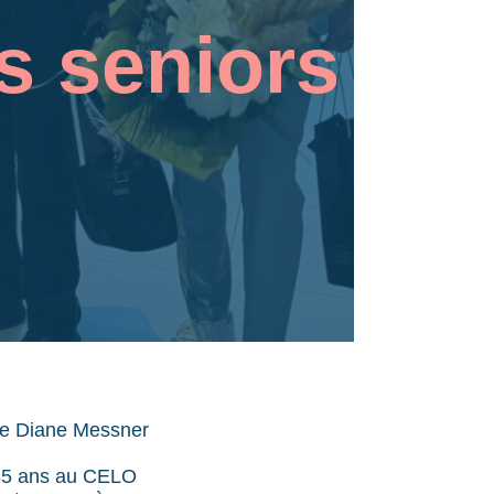
s seniors
se Diane Messner
 35 ans au CELO