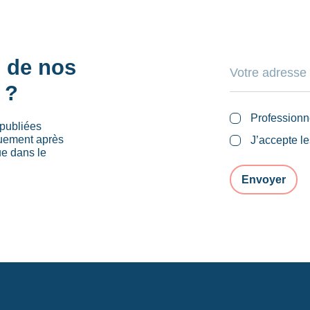
s de nos
 ?
Professionn
publiées
quement après
J’accepte l
ue dans le