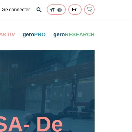
Se connecter
AKTIV
gero
PRO
gero
RESEARCH
SA- De