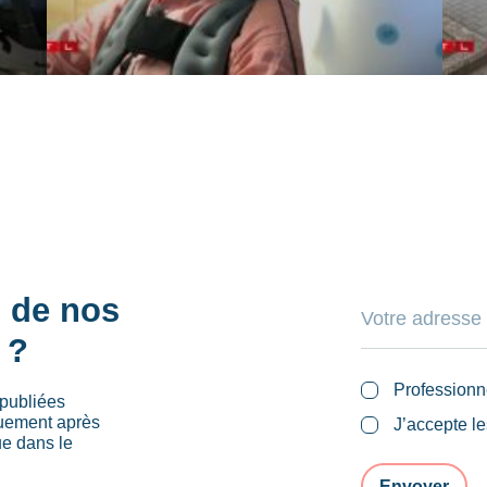
s de nos
 ?
Professionn
publiées
quement après
J’accepte l
ue dans le