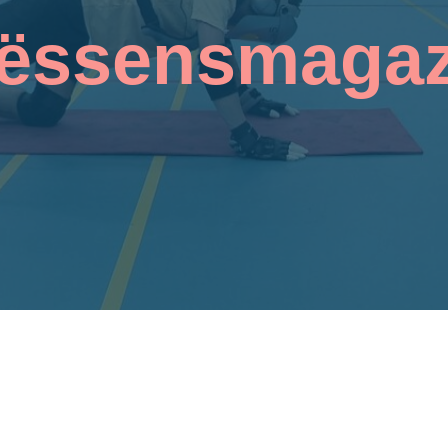
ëssensmagaz