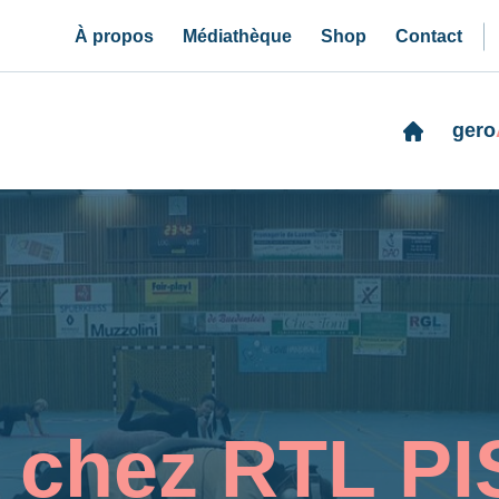
À propos
Médiathèque
Shop
Contact
gero
chez RTL PI