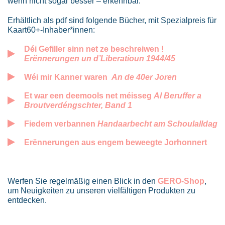
wenn nicht sogar besser – erkennbar.
Erhältlich als pdf sind folgende Bücher, mit Spezialpreis für
Kaart60+-Inhaber*innen:
Déi Gefiller sinn net ze beschreiwen !
Erënnerungen un d’Liberatioun 1944/45
Wéi mir Kanner waren
An de 40er Joren
Et war een deemools net méisseg
Al Beruffer a
Broutverdéngschter, Band 1
Fiedem verbannen
Handaarbecht am Schoulalldag
Erënnerungen aus engem beweegte Jorhonnert
Werfen Sie regelmäßig einen Blick in den
GERO-Shop
,
um Neuigkeiten zu unseren vielfältigen Produkten zu
entdecken.