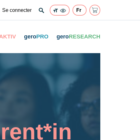
Se connecter
AKTIV
gero
PRO
gero
RESEARCH
rent*in