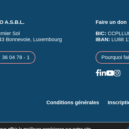
 A.S.B.L.
Faire un don
rnier Sol
BIC:
CCPLLU
43 Bonnevoie, Luxembourg
IBAN:
LU88 11
36 04 78 - 1
Pourquoi fa
Conditions générales
Inscript
us offrir la meilleure expérience sur notre site.