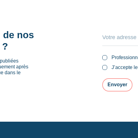
s de nos
 ?
Professionn
publiées
quement après
J’accepte l
ue dans le